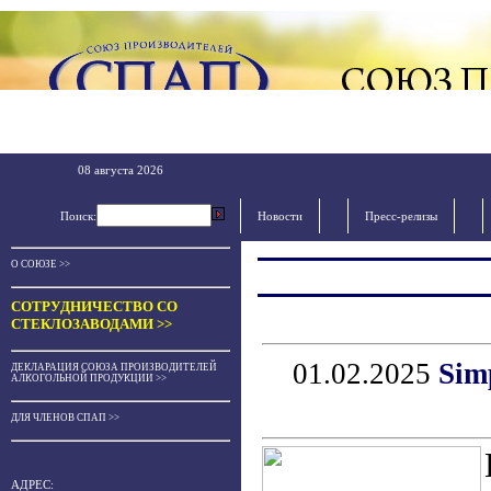
08 августа 2026
Поиск:
Новости
Пресс-релизы
О СОЮЗЕ >>
СОТРУДНИЧЕСТВО СО
СТЕКЛОЗАВОДАМИ >>
01.02.2025
Sim
ДЕКЛАРАЦИЯ СОЮЗА ПРОИЗВОДИТЕЛЕЙ
АЛКОГОЛЬНОЙ ПРОДУКЦИИ >>
ДЛЯ ЧЛЕНОВ СПАП >>
АДРЕС: