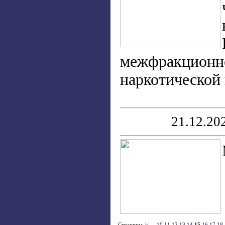
межфракционно
наркотической 
21.12.20
Страницы:
|<
...
10
11
12
13
14
15
16
17
18