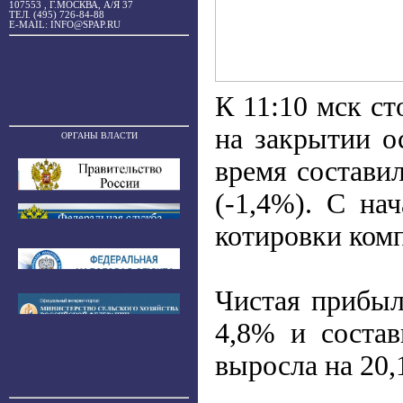
107553 , Г.МОСКВА, А/Я 37
ТЕЛ. (495) 726-84-88
E-MAIL: INFO@SPAP.RU
К 11:10 мск ст
на закрытии о
ОРГАНЫ ВЛАСТИ
время составил
(-1,4%). С на
котировки комп
Чистая прибыл
4,8% и соста
выросла на 20,