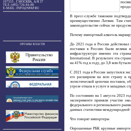
посвя
107553 , Г.МОСКВА, А/Я 37
ТЕЛ. (495) 726-84-88
продо
E-MAIL: INFO@SPAP.RU
В пресс-службе таможни подтверди
преимущественно Латвии. Там счит
законодательстве сейчас не предусм
Почему импортный алкоголь маркир
До 2021 года в России действовал 
ОРГАНЫ ВЛАСТИ
поставки в Россию были велики и
инфраструктуре именно эта страна
International. В результате эта ст
на 41% год к году, до 3,8 млн бутыл
С 2021 года в России запустился эк
его расширили на всю страну и пр
логистической цепочки поставок, о
угрозе отказа в услуге в западных ст
По состоянию на 1 августа 2023 год
эксперименте приняли участие око
федерального и регионального рынко
данных статистики международной 
Что говорят импортеры
Опрошенные РБК крупные импортеры