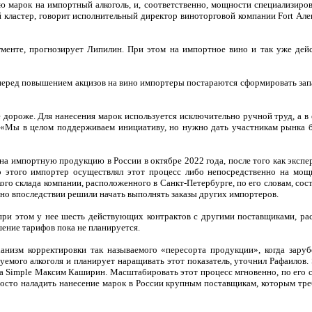
ю марок на импортный алкоголь, и, соответственно, мощности специализиро
й кластер, говорит исполнительный директор виноторговой компании Fort Але
егменте, прогнозирует Липилин. При этом на импортное вино и так уже дей
перед повышением акцизов на вино импортеры постараются сформировать зап
 дороже. Для нанесения марок используется исключительно ручной труд, а в 
о. «Мы в целом поддерживаем инициативу, но нужно дать участникам рынка 
 на импортную продукцию в России в октябре 2022 года, после того как эксп
о этого импортер осуществлял этот процесс либо непосредственно на мощ
о склада компании, расположенного в Санкт-Петербурге, по его словам, сос
 но впоследствии решили начать выполнять заказы других импортеров.
при этом у нее шесть действующих контрактов с другими поставщиками, рас
шение тарифов пока не планируется.
ханизм корректировки так называемого «пересорта продукции», когда зару
емого алкоголя и планирует наращивать этот показатель, уточнил Рафаилов. 
ва Simple Максим Каширин. Масштабировать этот процесс мгновенно, по его с
просто наладить нанесение марок в России крупным поставщикам, которым тр