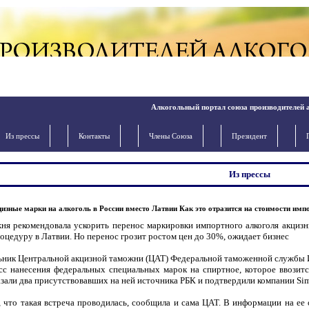
Алкогольный портал союза производителей 
Из прессы
Контакты
Члены Cоюза
Президент
Из прессы
изные марки на алкоголь в России вместо Латвии Как это отразится на стоимости имп
ня рекомендовала ускорить перенос маркировки импортного алкоголя акциз
роцедуру в Латвии. Но перенос грозит ростом цен до 30%, ожидает бизнес
ьник Центральной акцизной таможни (ЦАТ) Федеральной таможенной службы И
сс нанесения федеральных специальных марок на спиртное, которое ввозитс
азали два присутствовавших на ней источника РБК и подтвердили компании Si
, что такая встреча проводилась, сообщила и сама ЦАТ. В информации на ее