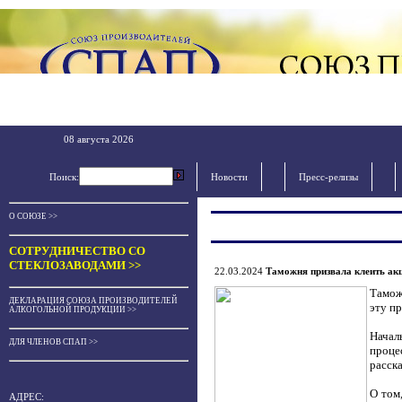
08 августа 2026
Поиск:
Новости
Пресс-релизы
О СОЮЗЕ >>
СОТРУДНИЧЕСТВО СО
СТЕКЛОЗАВОДАМИ >>
22.03.2024
Таможня призвала клеить акц
Тамож
ДЕКЛАРАЦИЯ СОЮЗА ПРОИЗВОДИТЕЛЕЙ
эту п
АЛКОГОЛЬНОЙ ПРОДУКЦИИ >>
Начал
ДЛЯ ЧЛЕНОВ СПАП >>
проце
расск
О том
АДРЕС: