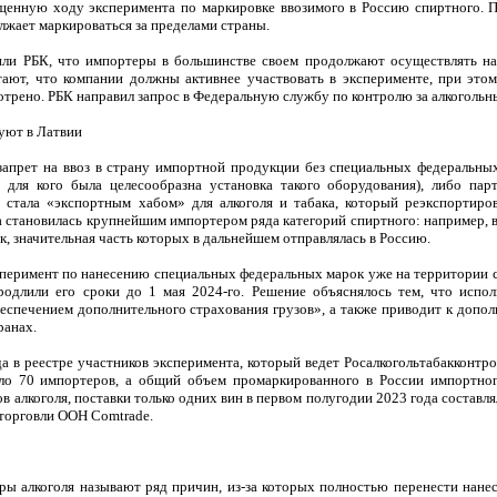
щенную ходу эксперимента по маркировке ввозимого в Россию спиртного. По
лжает маркироваться за пределами страны.
ли РБК, что импортеры в большинстве своем продолжают осуществлять на
ают, что компании должны активнее участвовать в эксперименте, при этом
отрено. РБК направил запрос в Федеральную службу по контролю за алкогольн
уют в Латвии
запрет на ввоз в страну импортной продукции без специальных федеральных
 для кого была целесообразна установка такого оборудования), либо пар
 стала «экспортным хабом» для алкоголя и табака, который реэкспортиро
рана становилась крупнейшим импортером ряда категорий спиртного: например, 
ок, значительная часть которых в дальнейшем отправлялась в Россию.
сперимент по нанесению специальных федеральных марок уже на территории ст
одлили его сроки до 1 мая 2024-го. Решение объяснялось тем, что испол
беспечением дополнительного страхования грузов», а также приводит к доп
ранах.
а в реестре участников эксперимента, который ведет Росалкогольтабакконтро
ло 70 импортеров, а общий объем промаркированного в России импортного
в алкоголя, поставки только одних вин в первом полугодии 2023 года составля
торговли ООН Comtrade.
 алкоголя называют ряд причин, из-за которых полностью перенести нане