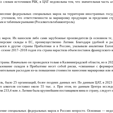
 словам источников РБК, в ЦАТ недовольны тем, что значительная часть ал
несение федеральных специальных марок на территории иностранных госуд
 уточнили, что ответственности за маркировку продукции за пределами ст
ым и табачным рынками (Росалкогольтабакконтроль).
 марок. Их наносили либо сами зарубежные производители (в основном те, 
тнерские склады в ЕС, преимущественно Латвии. Благодаря удобной и ра
вался в другие страны Прибалтики и в Россию, указывали аналитики Eurom
в сезоне 2017–2018 годов эта страна нарастила объем поставок французского 
раны. Изначально он проводился только в Калининградской области, но в 20
ьзование складов в Прибалтике несет собой риски, «связанные с формиро
олнительным расходам из-за повышения стоимости нанесения маркировки или 
ль, было 25 организаций, более поздних данных нет. По данным ЦАТ, в 2023
 алкоголя составил около 55 тыс. л. При этом, по данным Центра исслед
ли 233,4 млн л. Латвия была крупнейшим поставщиком вина в страну, следует 
сение специальных федеральных марок в Россию непросто. Основная — недо