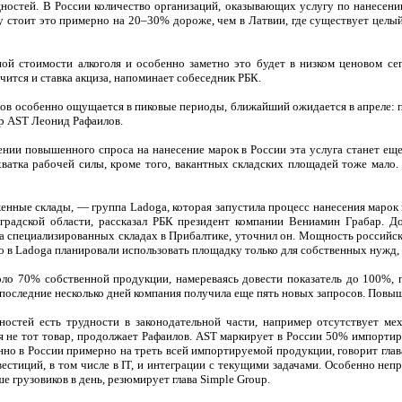
ностей. В России количество организаций, оказывающих услугу по нанесени
у стоит это примерно на 20–30% дороже, чем в Латвии, где существует целы
чной стоимости алкоголя и особенно заметно это будет в низком ценовом с
ится и ставка акциза, напоминает собеседник РБК.
ов особенно ощущается в пиковые периоды, ближайший ожидается в апреле: 
ор AST Леонид Рафаилов.
ении повышенного спроса на нанесение марок в России эта услуга станет еще
хватка рабочей силы, кроме того, вакантных складских площадей тоже мал
женные склады, — группа Ladoga, которая запустила процесс нанесения марок
радской области, рассказал РБК президент компании Вениамин Грабар. Д
 специализированных складах в Прибалтике, уточнил он. Мощность российског
но в Ladoga планировали использовать площадку только для собственных нужд,
оло 70% собственной продукции, намереваясь довести показатель до 100%, 
а последние несколько дней компания получила еще пять новых запросов. Повы
остей есть трудности в законодательной части, например отсутствует ме
я не тот товар, продолжает Рафаилов. AST маркирует в России 50% импортиру
нно в России примерно на треть всей импортируемой продукции, говорит гла
вестиций, в том числе в IT, и интеграции с текущими задачами. Особенно не
е грузовиков в день, резюмирует глава Simple Group.