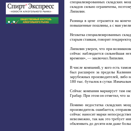
специализированных складских мощ
складов сильно ограничены, поэтом
Липилин.
Разница в цене отразится на коне
повышенные пошлины, а с мая увелич
Нехватка специализированных склад
старым ставкам, говорит гендирект
Липилин уверен, что при возникнов
сейчас наблюдается сильнейшая не
времени», — заключил Липилин.
В числе компаний, у кого есть тамо
был расширен за пределы Калининг
зарубежных производителей, либо на
180 тыс. бутылок в сутки. Изначаль
Сейчас компания маркирует там ок
Грабар. При этом он отметил, что з
Помимо недостатка складских мощн
производитель ошибается, отправля
сейчас наносит марки непосредстве
невозможно, так как это требует ин
обклеивать до десяти или даже больш