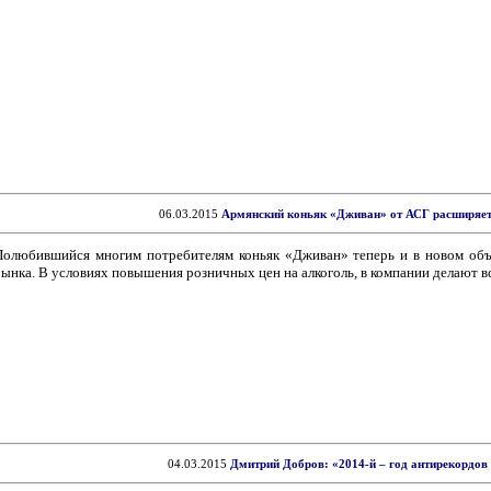
06.03.2015
Армянский коньяк «Дживан» от АСГ расширяет
Полюбившийся многим потребителям коньяк «Дживан» теперь и в новом объе
рынка. В условиях повышения розничных цен на алкоголь, в компании делают в
04.03.2015
Дмитрий Добров: «2014-й – год антирекордов