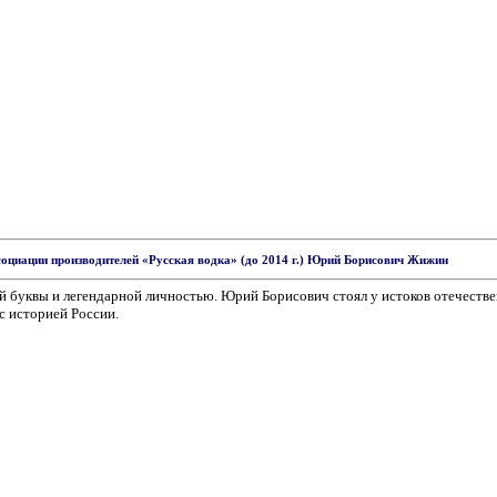
ссоциации производителей «Русская водка» (до 2014 г.) Юрий Борисович Жижин
ой буквы и легендарной личностью. Юрий Борисович стоял у истоков отечеств
с историей России.