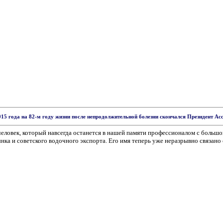
015 года на 82-м году жизни после непродолжительной болезни скончался Президент А
человек, который навсегда останется в нашей памяти профессионалом с больш
нка и советского водочного экспорта. Его имя теперь уже неразрывно связано 