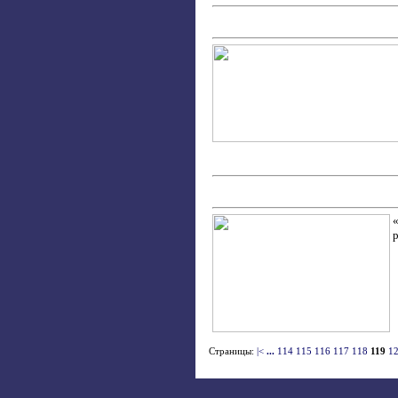
Страницы:
|<
...
114
115
116
117
118
119
1