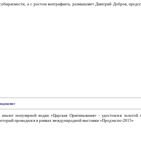
 собираемости, а с ростом контрафакта, размышляет Дмитрий Добров, предсе
родэкспо»
 аналог популярной водки «Царская Оригинальная» - удостоился золотой 
который проводился в рамках международной выставки «Продэкспо-2015»