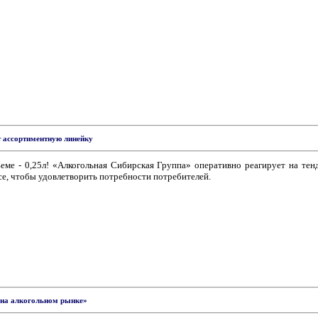
 ассортиментную линейку
ме - 0,25л! «Алкогольная Сибирская Группа» оперативно реагирует на тен
се, чтобы удовлетворить потребности потребителей.
 на алкогольном рынке»