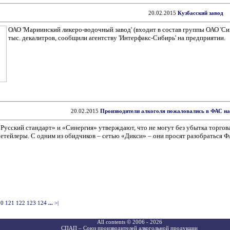
20.02.2015
Кузбасский завод
ОАО 'Мариинский ликеро-водочный завод' (входит в состав группы ОАО 'Син
тыс. декалитров, сообщили агентству 'Интерфакс-Сибирь' на предприятии.
20.02.2015
Производители алкоголя пожаловались в ФАС на
«Русский стандарт» и «Синергия» утверждают, что не могут без убытка торго
ретейлеры. С одним из обидчиков – сетью «Дикси» – они просят разобраться Ф
20
121
122
123
124
...
>|
All contents © 2006 - 2026
СПАП – Союз производителей алкогольной продукции