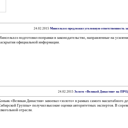
24.02.2015
Минсельхоз предложил уголовную ответственность з
Минсельхоз подготовил поправки в законодательство, направленные на усилени
раскрытия официальной информации.
24.02.2015
Золото «Великой Династии» на П
Коньяк «Великая Династия» завоевал «золото» в рамках самого масштабного 
Сибирской Группы» получил высокие оценки авторитетных экспертов. В сорев
лкогольной отрасли.