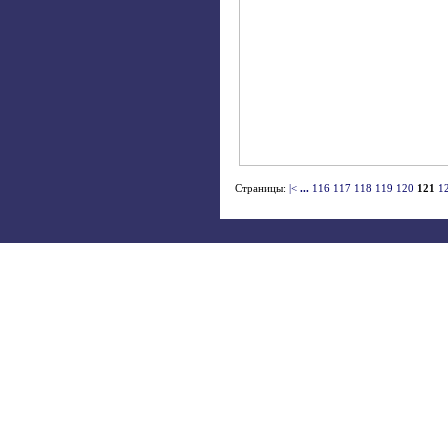
Страницы:
|<
...
116
117
118
119
120
121
1