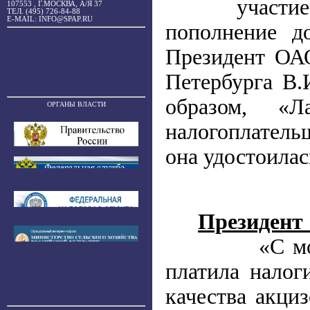
участие
107553 , Г.МОСКВА, А/Я 37
ТЕЛ. (495) 726-84-88
E-MAIL: INFO@SPAP.RU
пополнение д
Президент ОА
Петербурга В.
образом, «Л
ОРГАНЫ ВЛАСТИ
налогоплатель
она удостоилас
Президен
«С м
платила налог
качества акци