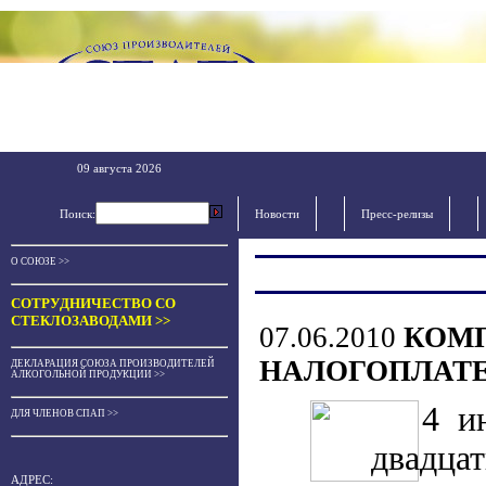
09 августа 2026
Поиск:
Новости
Пресс-релизы
О СОЮЗЕ >>
СОТРУДНИЧЕСТВО СО
СТЕКЛОЗАВОДАМИ >>
07.06.2010
КОМП
НАЛОГОПЛАТЕ
ДЕКЛАРАЦИЯ СОЮЗА ПРОИЗВОДИТЕЛЕЙ
АЛКОГОЛЬНОЙ ПРОДУКЦИИ >>
4 и
ДЛЯ ЧЛЕНОВ СПАП >>
двадца
АДРЕС: