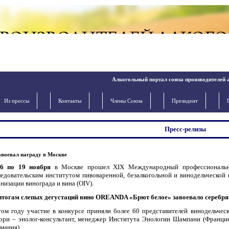
Алкогольный портал союза производителей 
Из прессы
Контакты
Члены Cоюза
Президент
Пресс-релизы
оевал награду в Москве
6 по 19 ноября
в Москве прошел XIX Международный профессиональны
ледовательским институтом пивоваренной, безалкогольной и винодельческ
низации винограда и вина (OIV).
итогам слепых дегустаций вино OREANDA «Брют белое» завоевало серебрян
том году участие в конкурсе приняли более 60 представителей винодельче
ори – энолог-консультант, менеджер Института Энологии Шампани (Франция) 
мания).