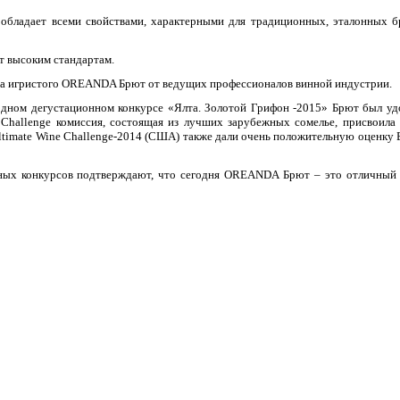
бладает всеми свойствами, характерными для традиционных, эталонных б
ет высоким стандартам.
тва игристого OREANDA Брют от ведущих профессионалов винной индустрии.
родном дегустационном конкурсе «Ялта. Золотой Грифон -2015» Брют был уд
e Challenge комиссия, состоящая из лучших зарубежных сомелье, присвоила
timate Wine Challenge-2014 (США) также дали очень положительную оценку 
ных конкурсов подтверждают, что сегодня OREANDA Брют – это отличный