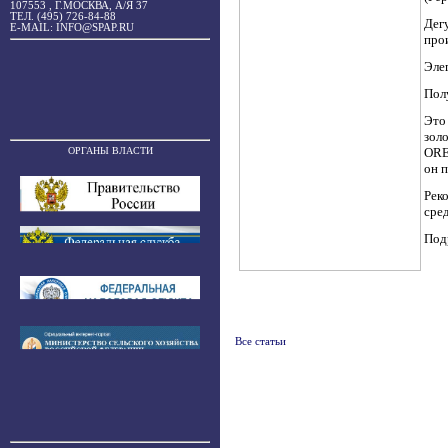
107553 , Г.МОСКВА, А/Я 37
ТЕЛ. (495) 726-84-88
Дег
E-MAIL: INFO@SPAP.RU
про
Эле
Пол
Это
зол
ORE
ОРГАНЫ ВЛАСТИ
он 
Рек
сре
Под
Все статьи