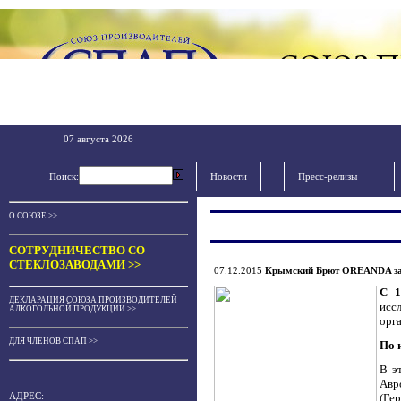
07 августа 2026
Поиск:
Новости
Пресс-релизы
О СОЮЗЕ >>
СОТРУДНИЧЕСТВО СО
СТЕКЛОЗАВОДАМИ >>
07.12.2015
Крымский Брют OREANDA зав
C 1
ДЕКЛАРАЦИЯ СОЮЗА ПРОИЗВОДИТЕЛЕЙ
исс
АЛКОГОЛЬНОЙ ПРОДУКЦИИ >>
орга
ДЛЯ ЧЛЕНОВ СПАП >>
По 
В э
Авр
(Гер
АДРЕС: