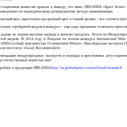
устационная комиссия пришла к выводу, что вино OREANDA «Брют белое» о
изведенных по периодическому резервуарному методу шампанизации.
гантный вкус, кристально-прозрачный цвет и тонкий аромат – все соответству
учение серебряной медали в конкурсе – еще одно признание отличного качес
 далеко не первая высокая награда в копилке продукта. Летом на Междуна
отой медали. В 2014 году в Лондоне по итогам конкурса International Win
ANDA особый знак качества «Commended Winner». Нью-йоркские эксперты Ul
получил статус «Good, Recommended».
омендации международных экспертов и награды в престижных дегустацион
ди отечественных игристых вин!
робнее о продукции OREANDA
http://ru.globalspirits.com/ru/brend/oreanda-0