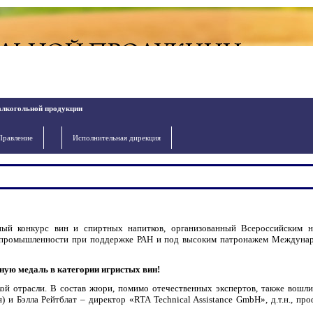
алкогольной продукции
Правление
Исполнительная дирекция
й конкурс вин и спиртных напитков, организованный Всероссийским н
ой промышленности при поддержке РАН и под высоким патронажем Междуна
ую медаль в категории игристых вин!
ской отрасли. В состав жюри, помимо отечественных экспертов, также вошл
и Бэлла Рейтблат – директор «RTA Technical Assistance GmbH», д.т.н., про