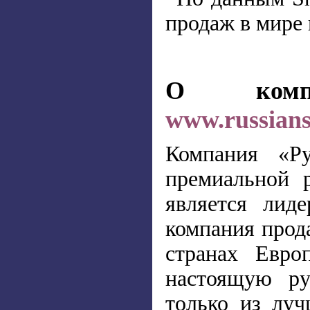
продаж в мире 
О комп
www.russian
Компания «Р
премиальной 
является лид
компания прода
странах Евро
настоящую ру
только из луч