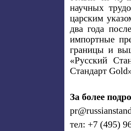
научных трудо
царским указо
два года посл
импортные пре
границы и вы
«Русский Ста
Стандарт Gold»
За более подр
pr@russianstan
тел: +7 (495) 9