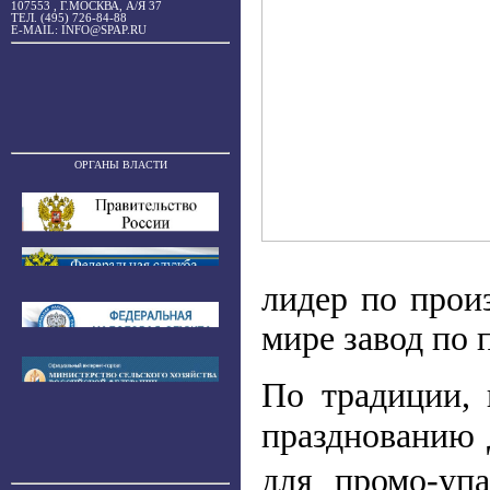
107553 , Г.МОСКВА, А/Я 37
ТЕЛ. (495) 726-84-88
E-MAIL: INFO@SPAP.RU
ОРГАНЫ ВЛАСТИ
лидер по прои
мире завод по 
По традиции,
празднованию 
для промо-уп