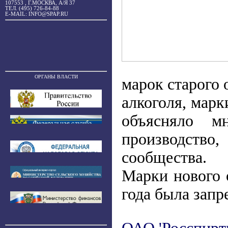
107553 , Г.МОСКВА, А/Я 37
ТЕЛ. (495) 726-84-88
E-MAIL: INFO@SPAP.RU
ОРГАНЫ ВЛАСТИ
марок старого 
алкоголя, марк
объясняло м
производство
сообщества.
Марки нового 
года была запр