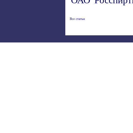
ОАО 'Росспирт
Все статьи