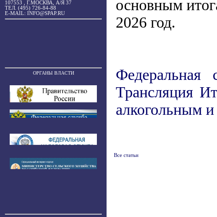
основным итога
107553 , Г.МОСКВА, А/Я 37
ТЕЛ. (495) 726-84-88
E-MAIL: INFO@SPAP.RU
2026 год.
Федеральная 
ОРГАНЫ ВЛАСТИ
Трансляция Ит
алкогольным и
Все статьи