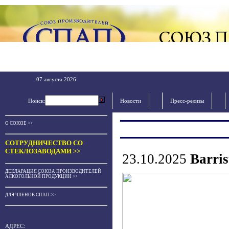
07 августа 2026
Поиск:
Новости
Пресс-релизы
О СОЮЗЕ >>
СОТРУДНИЧЕСТВО СО
СТЕКЛОЗАВОДАМИ >>
23.10.2025
Barri
ДЕКЛАРАЦИЯ СОЮЗА ПРОИЗВОДИТЕЛЕЙ
АЛКОГОЛЬНОЙ ПРОДУКЦИИ >>
ДЛЯ ЧЛЕНОВ СПАП >>
АДРЕС: