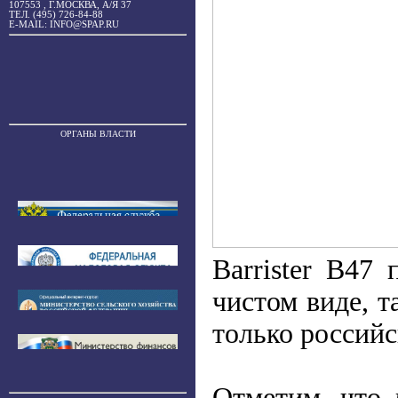
107553 , Г.МОСКВА, А/Я 37
ТЕЛ. (495) 726-84-88
E-MAIL: INFO@SPAP.RU
ОРГАНЫ ВЛАСТИ
Barrister B47
чистом виде, т
только россий
Отметим, что 