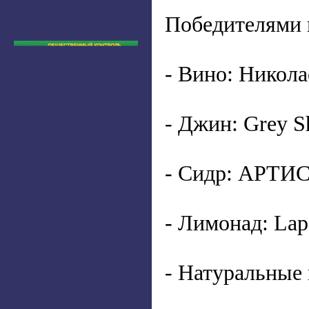
Победителями 
- Вино: Никол
- Джин: Grey S
- Сидр: АРТИ
- Лимонад: La
- Натуральные