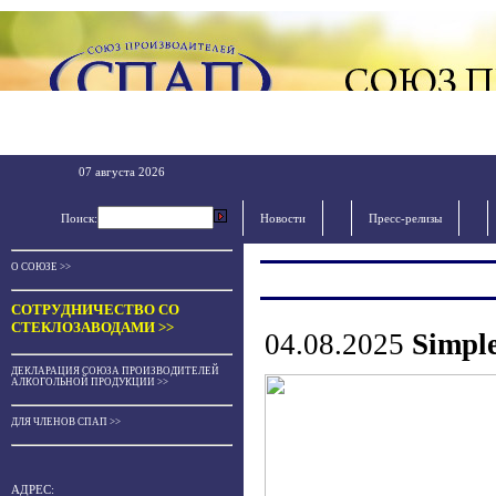
07 августа 2026
Поиск:
Новости
Пресс-релизы
О СОЮЗЕ >>
СОТРУДНИЧЕСТВО СО
СТЕКЛОЗАВОДАМИ >>
04.08.2025
Simpl
ДЕКЛАРАЦИЯ СОЮЗА ПРОИЗВОДИТЕЛЕЙ
АЛКОГОЛЬНОЙ ПРОДУКЦИИ >>
ДЛЯ ЧЛЕНОВ СПАП >>
АДРЕС: