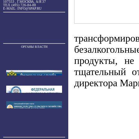
107553 , Г.МОСКВА, А/Я 37
ТЕЛ. (495) 726-84-88
E-MAIL: INFO@SPAP.RU
трансформиро
безалкогольн
ОРГАНЫ ВЛАСТИ
продукты, не
тщательный о
директора Мар