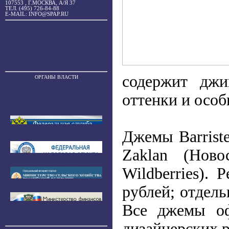
107553 , Г.МОСКВА, А/Я 37
ТЕЛ. (495) 726-84-88
E-MAIL: INFO@SPAP.RU
содержит джи
ОРГАНЫ ВЛАСТИ
оттенки и особ
Джемы Barrist
Zaklan (Ново
Wildberries).
рублей; отдель
Все джемы оф
дизайнерских 