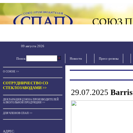
09 августа 2026
Поиск:
Новости
Пресс-релизы
О СОЮЗЕ >>
СОТРУДНИЧЕСТВО СО
СТЕКЛОЗАВОДАМИ >>
29.07.2025
Barri
ДЕКЛАРАЦИЯ СОЮЗА ПРОИЗВОДИТЕЛЕЙ
АЛКОГОЛЬНОЙ ПРОДУКЦИИ >>
ДЛЯ ЧЛЕНОВ СПАП >>
АДРЕС: