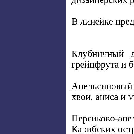
В линейке пре
Клубничный д
грейпфрута и б
Апельсиновый
хвои, аниса и 
Персиково-апе
Карибских ост