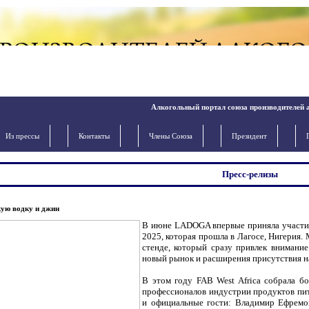
Алкогольный портал союза производителей 
Из прессы
Контакты
Члены Cоюза
Президент
Пресс-релизы
кую водку и джин
В июне LADOGA впервые приняла участие
2025, которая прошла в Лагосе, Нигерия.
стенде, который сразу привлек внимани
новый рынок и расширения присутствия н
В этом году FAB West Africa собрала б
профессионалов индустрии продуктов пита
и официальные гости: Владимир Ефремов