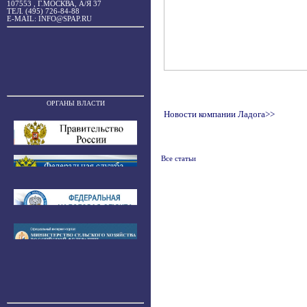
107553 , Г.МОСКВА, А/Я 37
ТЕЛ. (495) 726-84-88
E-MAIL: INFO@SPAP.RU
ОРГАНЫ ВЛАСТИ
Новости компании Ладога>>
Все статьи