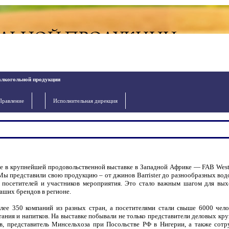
алкогольной продукции
Правление
Исполнительная дирекция
 в крупнейшей продовольственной выставке в Западной Африке — FAB West 
 Мы представили свою продукцию – от джинов Barrister до разнообразных вод
е посетителей и участников мероприятия. Это стало важным шагом для вых
аших брендов в регионе.
олее 350 компаний из разных стран, а посетителями стали свыше 6000 чел
ния и напитков. На выставке побывали не только представители деловых кру
, представитель Минсельхоза при Посольстве РФ в Нигерии, а также сотр