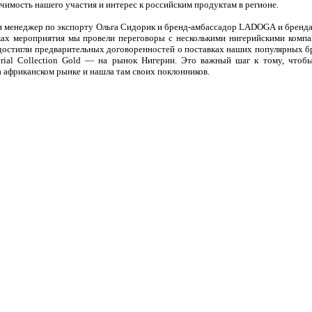
ачимость нашего участия и интерес к российским продуктам в регионе.
и менеджер по экспорту Ольга Сидорик и бренд-амбассадор LADOGA и бренда
ах мероприятия мы провели переговоры с несколькими нигерийскими компа
достигли предварительных договоренностей о поставках наших популярных б
erial Collection Gold — на рынок Нигерии. Это важный шаг к тому, чтоб
 африканском рынке и нашла там своих поклонников.