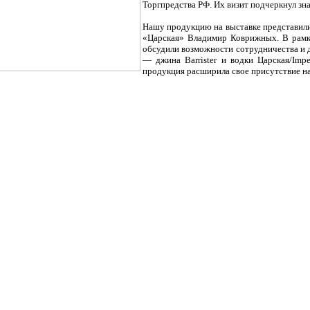
Торгпредства РФ. Их визит подчеркнул зн
Нашу продукцию на выставке представил
«Царская» Владимир Коврижных. В рамк
обсудили возможности сотрудничества и 
— джина Barrister и водки Царская/Imp
продукция расширила свое присутствие на