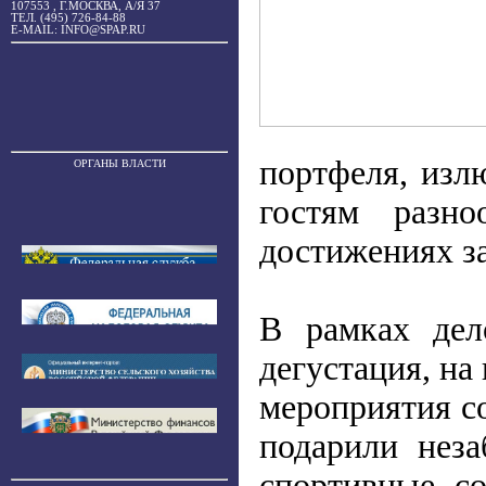
107553 , Г.МОСКВА, А/Я 37
ТЕЛ. (495) 726-84-88
E-MAIL: INFO@SPAP.RU
портфеля, изл
ОРГАНЫ ВЛАСТИ
гостям разн
достижениях за
В рамках дел
дегустация, на
мероприятия с
подарили нез
спортивные с