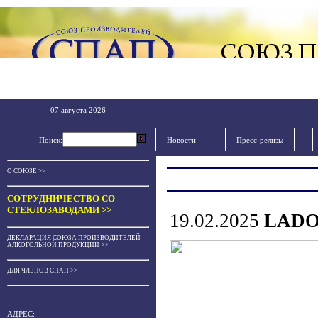
07 августа 2026
Поиск:
Новости
Пресс-релизы
О СОЮЗЕ >>
СОТРУДНИЧЕСТВО СО
СТЕКЛОЗАВОДАМИ >>
19.02.2025
LADOG
ДЕКЛАРАЦИЯ СОЮЗА ПРОИЗВОДИТЕЛЕЙ
АЛКОГОЛЬНОЙ ПРОДУКЦИИ >>
ДЛЯ ЧЛЕНОВ СПАП >>
АДРЕС: