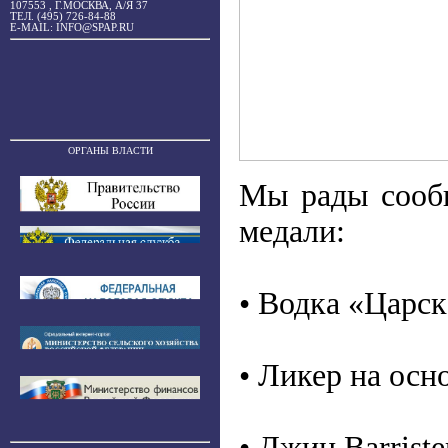
107553 , Г.МОСКВА, А/Я 37
ТЕЛ. (495) 726-84-88
E-MAIL: INFO@SPAP.RU
ОРГАНЫ ВЛАСТИ
Мы рады сооб
медали:
• Водка «Царс
• Ликер на осн
• Джин Barriste