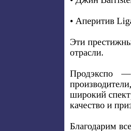
• Аперитив Liga
Эти престижны
отрасли.
Продэкспо —
производител
широкий спект
качество и пр
Благодарим вс