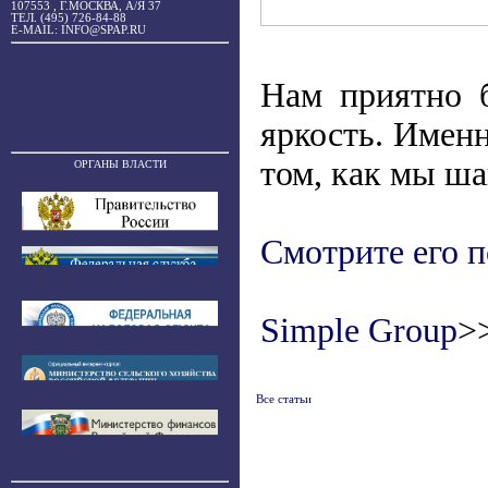
107553 , Г.МОСКВА, А/Я 37
ТЕЛ. (495) 726-84-88
E-MAIL: INFO@SPAP.RU
Нам приятно 
яркость. Имен
том, как мы ша
ОРГАНЫ ВЛАСТИ
Смотрите его 
Simple Group
>
Все статьи