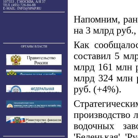
107553 , Г.МОСКВА, А/Я 37
ТЕЛ. (495) 726-84-88
E-MAIL: INFO@SPAP.RU
Напомним, ран
на 3 млрд руб.,
Как сообщало
ОРГАНЫ ВЛАСТИ
составил 5 мл
млрд 161 млн р
млрд 324 млн р
руб. (+4%).
Стратегичес
производство л
водочных зав
'Беленькая', 'Р