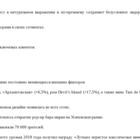
в натуральном выражении и по-прежнему сохраняет безусловное лидер
ерами в своих сегментах.
ключевых клиентов.
виях постоянно меняющихся внешних факторов.
хангельская» (+6,5%), ром Devil’s Island (+17,5%), а также вина Tкte de 
новом дизайне появилась во всех сетях.
ялось открытие pop-up бара марки на Усачевском рынке.
влекли 70 000 зрителей.
rve урожая 2018 года получил награду «Лучшее игристое классическое вин