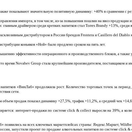
акже показывают значительную позитивную динамику: +40% в сравнении с ре
авления импорта, в том числе, из-за повышения пошлин на ввоз продукции 
ов: главным драйвером среди крепких напитков стал Torres Brandy +13%, среди
клюзивным дистрибутором в России брендов Frontera и Casillero del Diablo 
трибуции коньяков «Ной» было продлено сроком на пять лет.
шению эффективности операционного и производственного блоков, а также у
то время Novabev Group стала крупнейшим производителем, поставщиком и им
итков «ВинЛаб» продолжила рост. Количество торговых точек за период дос
тствия сети.
ъем продаж показал динамику +27,5%, трафик +11,2%, а средний чек +14,6%
тся: интернет-продажи по системе click & collect выросли на 39%, а колич
явились на всех ключевых маркетплейсах страны: Яндекс.Маркет, Wildberrie
ссии, запустили проект по продаже алкогольных напитков по системе click & c