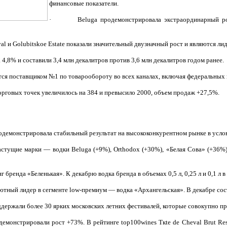
финансовые показатели.
· Beluga продемонстрировала экстраординарный рост 
и Golubitskoe Estate показали значительный двузначный рост и являются лид
8% и составили 3,4 млн декалитров против 3,6 млн декалитров годом ранее.
я поставщиком №1 по товарообороту во всех каналах, включая федеральных 
говых точек увеличилось на 384 и превысило 2000, объем продаж +27,5%.
емонстрировала стабильный результат на высококонкурентном рынке в усло
е марки — водки Beluga (+9%), Orthodox (+30%), «Белая Сова» (+36%), «Ар
ренда «Беленькая». К декабрю водка бренда в объемах 0,5 л, 0,25 л и 0,1 л в 
й лидер в сегменте low-премиум — водка «Архангельская». В декабре состо
ржали более 30 ярких московских летних фестивалей, которые совокупно при
нстрировали рост +73%. В рейтинге top100wines Tкte de Cheval Brut Rese