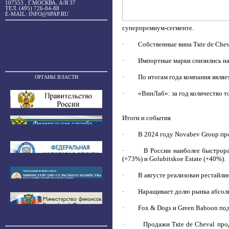
107553 , Г.МОСКВА, А/Я 37
ТЕЛ. (495) 726-84-88
E-MAIL: INFO@SPAP.RU
суперпремиум-сегменте.
· Собственные вина Tкte de Cheval 
· Импортные марки снизились на 4,
· По итогам года компания являетс
ОРГАНЫ ВЛАСТИ
· «ВинЛаб»: за год количество тор
Итоги и события
· В 2024 году Novabev Group прод
· В России наиболее быстрорастущи
(+73%) и Golubitskoe Estate (+40%).
· В августе реализован рестайлинг б
· Наращивает долю рынка абсолютны
· Fox & Dogs и Green Baboon подде
· Продажи Tкte de Cheval продемо