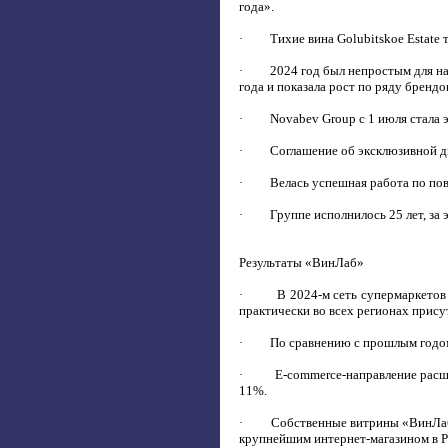
года».
· Тихие вина Golubitskoe Estate т
· 2024 год был непростым для напр
года и показала рост по ряду бренд
· Novabev Group с 1 июля стала экс
· Соглашение об эксклюзивной дис
· Велась успешная работа по повы
· Группе исполнилось 25 лет, за э
Результаты «ВинЛаб»
· В 2024-м сеть супермаркетов нап
практически во всех регионах прису
· По сравнению с прошлым годом об
· E-commerce-направление расширяе
11%.
· Собственные витрины «ВинЛаб» по
крупнейшим интернет-магазином в Ро