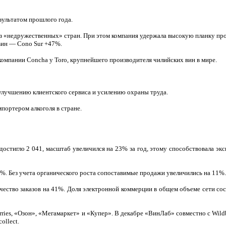
зультатом прошлого года.
из «недружественных» стран. При этом компания удержала высокую планку пр
 вин — Cono Sur +47%.
компании Concha y Toro, крупнейшего производителя чилийских вин в мире.
лучшению клиентского сервиса и усилению охраны труда.
портером алкоголя в стране.
тигло 2 041, масштаб увеличился на 23% за год, этому способствовала экс
. Без учета органического роста сопоставимые продажи увеличились на 11%.
ество заказов на 41%. Доля электронной коммерции в общем объеме сети сос
s, «Озон», «Мегамаркет» и «Купер». В декабре «ВинЛаб» совместно с Wildbe
ollect.