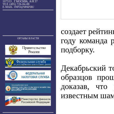
107553 , Г.МОСКВА, А/Я 37
ТЕЛ. (495) 726-84-88
E-MAIL: INFO@SPAP.RU
создает рейти
году команда 
ОРГАНЫ ВЛАСТИ
подборку.
Декабрьский т
образцов про
доказав, что
известным шам