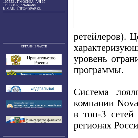
107553 , Г.МОСКВА, А/Я 37
ТЕЛ. (495) 726-84-88
E-MAIL: INFO@SPAP.RU
ретейлеров). 
характеризую
ОРГАНЫ ВЛАСТИ
уровень огран
программы.
Система лоял
компании Novab
в топ-3 сетей
регионах Росси