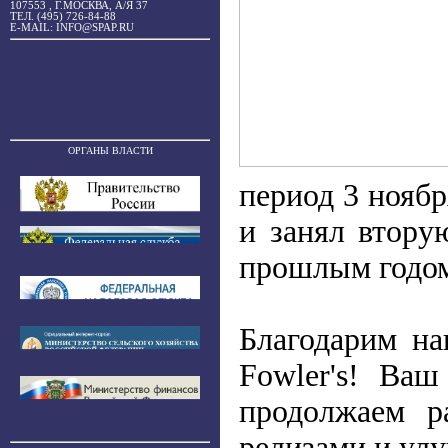
107553 , Г.МОСКВА, А/Я 37
ТЕЛ. (495) 726-84-88
E-MAIL: INFO@SPAP.RU
ОРГАНЫ ВЛАСТИ
период 3 ноябр
и занял втору
прошлым годо
Благодарим н
Fowler's! Ваш
продолжаем р
релизами и ул