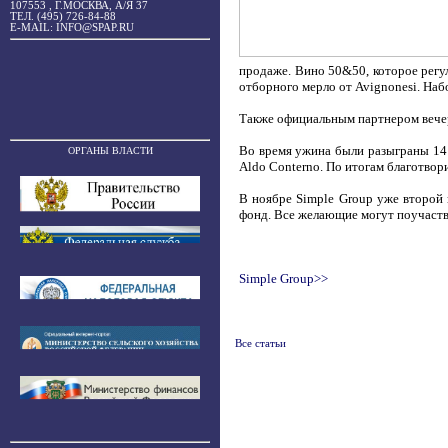
107553 , Г.МОСКВА, А/Я 37
ТЕЛ. (495) 726-84-88
E-MAIL: INFO@SPAP.RU
продаже. Вино 50&50, которое регу
отборного мерло от Avignonesi. На
Также официальным партнером вечер
Во время ужина были разыграны 14 лот
ОРГАНЫ ВЛАСТИ
Aldo Conterno. По итогам благотвор
В ноябре Simple Group уже второй 
фонд. Все желающие могут поучаство
Simple Group>>
Все статьи