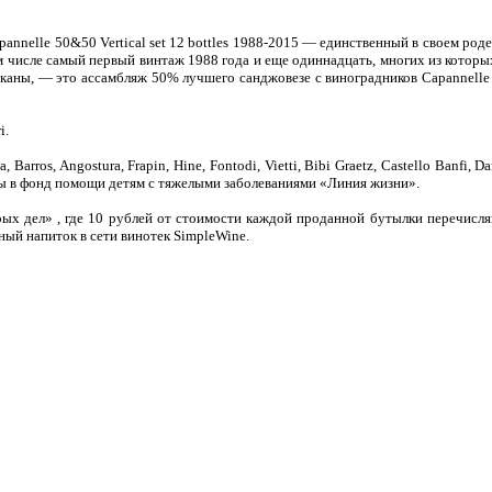
annelle 50&50 Vertical set 12 bottles 1988-2015 — единственный в своем род
м числе самый первый винтаж 1988 года и еще одиннадцать, многих из которы
сканы, — это ассамбляж 50% лучшего санджовезе с виноградников Capannelle
i.
ros, Angostura, Frapin, Hine, Fontodi, Vietti, Bibi Graetz, Castello Banfi, Da
ены в фонд помощи детям с тяжелыми заболеваниями «Линия жизни».
ых дел» , где 10 рублей от стоимости каждой проданной бутылки перечисля
ный напиток в сети винотек SimpleWine.