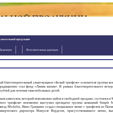
алкогольной продукции
Правление
Исполнительная дирекция
ный благотворительный ужин-аукцион «Белый трюфель» основателя группы ко
радиционно стал фонд «Линия жизни». В рамках благотворительного вечер
рублей для лечения тяжелобольных детей.
ным алкоголем, который невозможно найти в свободной продаже, состоялся в 
лого трюфеля» неизменно выступил президент группы компаний Simple 
везд Michelin, Нино Грациано создал специальное меню с трюфелем из Пьемо
ммерческого директора Мануеле Верделле, присутствовавшего лично, вы