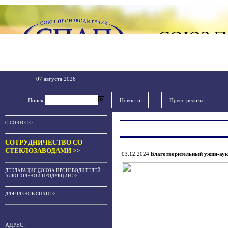
07 августа 2026
Поиск:
Новости
Пресс-релизы
О СОЮЗЕ >>
СОТРУДНИЧЕСТВО СО
СТЕКЛОЗАВОДАМИ >>
03.12.2024
Благотворительный ужин-аук
ДЕКЛАРАЦИЯ СОЮЗА ПРОИЗВОДИТЕЛЕЙ
АЛКОГОЛЬНОЙ ПРОДУКЦИИ >>
ДЛЯ ЧЛЕНОВ СПАП >>
АДРЕС: