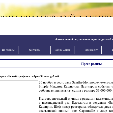
Алкогольный портал союза производителей 
Из прессы
Контакты
Члены Cоюза
Президент
Пресс-релизы
цион «Белый трюфель» собрал 39 млн рублей
20 ноября в ресторане Semifreddo прошел ежегод
Simple Максима Каширина. Партнером события т
собрана внушительная сумма в размере 39 000 000 
Благотворительный аукцион с редким и коллекцион
в шестнадцатый раз. Идеологом и ведущим «Бе
Каширин. Шеф-повар ресторана, обладатель двух з
итальянский винный дом Capannelle в лице ко