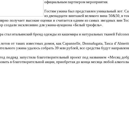
официальным партнером мероприятия.
Гостям ужина был представлен уникальный лот: Cap
из двенадцати винтажей великого вина 50&50, в то
лярно получает высокие оценки и считается одним из самых звездных вин То
бор создали эксклюзивно для ужина-аукциона «Белый трюфель».
а стал итальянский бренд одежды из кашемира и натуральных тканей Falconer
ов от таких известных домов, как Capannelle, Donnafugata, Tasca d’Almerita, Bar
ительного ужина удалось собрать 39 млн рублей, все средства будут направл
год подряд запустила благотворительный проект под названием «Месяц добр
вать в благотворительной акции, приобретая до конца месяца любой алкоголь