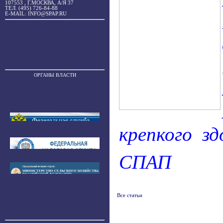
107553 , Г.МОСКВА, А/Я 37
ТЕЛ. (495) 726-84-88
E-MAIL: INFO@SPAP.RU
ОРГАНЫ ВЛАСТИ
крепкого зд
СПАП
Все статьи