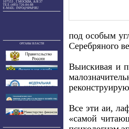
107553 , Г.МОСКВА, А/Я 37
ТЕЛ. (495) 726-84-88
E-MAIL: INFO@SPAP.RU
под особым уг
Серебряного ве
ОРГАНЫ ВЛАСТИ
Выискивая и п
малозначитель
реконструирующ
Все эти аи, л
«самой читающ
психологизм э