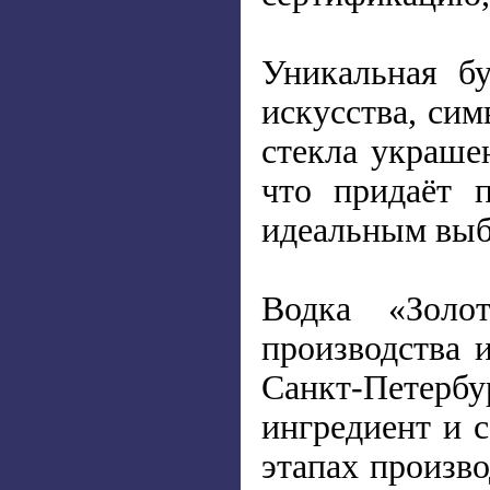
Уникальная б
искусства, сим
стекла украше
что придаёт 
идеальным выб
Водка «Золот
производства 
Санкт-Петерб
ингредиент и 
этапах произво