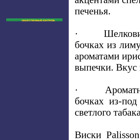
печенья.
· Шелковистый
бочках из лиму
ароматами ири
выпечки. Вкус 
· Ароматный P
бочках из-под
светлого табак
Виски Palisso