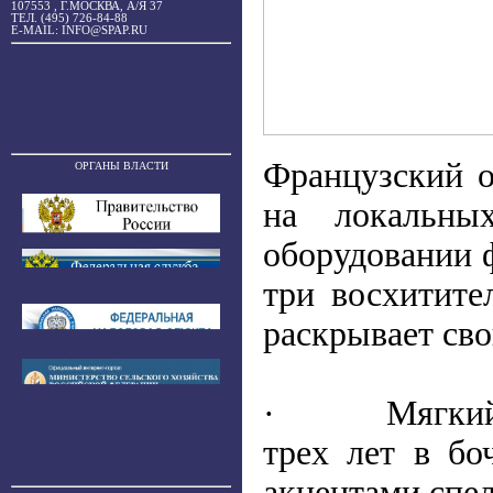
107553 , Г.МОСКВА, А/Я 37
ТЕЛ. (495) 726-84-88
E-MAIL: INFO@SPAP.RU
Французский о
ОРГАНЫ ВЛАСТИ
на локальны
оборудовании 
три восхитит
раскрывает св
· Мягкий и о
трех лет в бо
акцентами спе