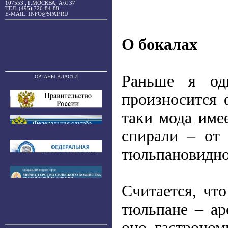
107553 , Г.МОСКВА, А/Я 37
ТЕЛ. (495) 726-84-88
E-MAIL: INFO@SPAP.RU
О бокалах
Раньше я одн
ОРГАНЫ ВЛАСТИ
произносится 
таки мода име
спирали – от
тюльпановидно
Считается, чт
тюльпане – ар
оно гастроном