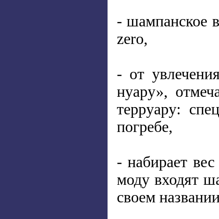
- шампанское 
zero,
- от увлечени
нуару», отмеч
терруару: спе
погребе,
- набирает вес
моду входят ш
своем названии