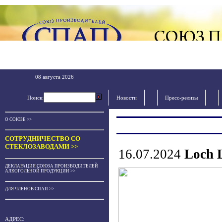
08 августа 2026
Поиск:
Новости
Пресс-релизы
О СОЮЗЕ >>
СОТРУДНИЧЕСТВО СО
СТЕКЛОЗАВОДАМИ >>
16.07.2024
Loch 
ДЕКЛАРАЦИЯ СОЮЗА ПРОИЗВОДИТЕЛЕЙ
АЛКОГОЛЬНОЙ ПРОДУКЦИИ >>
ДЛЯ ЧЛЕНОВ СПАП >>
АДРЕС: