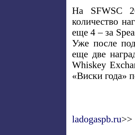
На SFWSC 202
количество на
еще 4 – за Spea
Уже после под
еще две награ
Whiskey Excha
«Виски года» п
ladogaspb.ru
>>