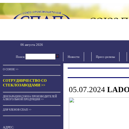
06 августа 2026
Поиск:
Новости
Пресс-релизы
О СОЮЗЕ >>
СОТРУДНИЧЕСТВО СО
СТЕКЛОЗАВОДАМИ >>
05.07.2024
LADOG
ДЕКЛАРАЦИЯ СОЮЗА ПРОИЗВОДИТЕЛЕЙ
АЛКОГОЛЬНОЙ ПРОДУКЦИИ >>
ДЛЯ ЧЛЕНОВ СПАП >>
АДРЕС: