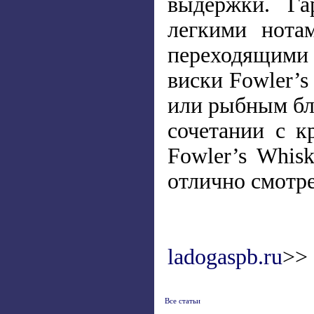
выдержки. Га
легкими нота
переходящими 
виски Fowler’s
или рыбным бл
сочетании с к
Fowler’s Whis
отлично смотр
ladogaspb.ru
>>
Все статьи