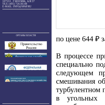
107553 , Г.МОСКВА, А/Я 37
ТЕЛ. (495) 726-84-88
E-MAIL: INFO@SPAP.RU
ОРГАНЫ ВЛАСТИ
по цене 644 ₽ з
В процессе пр
специально по
следующем пр
смешивания об
турбулентном п
в угольных 