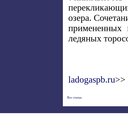
перекликающим
озера. Сочетан
примененных 
ледяных торос
ladogaspb.ru
>>
Все статьи