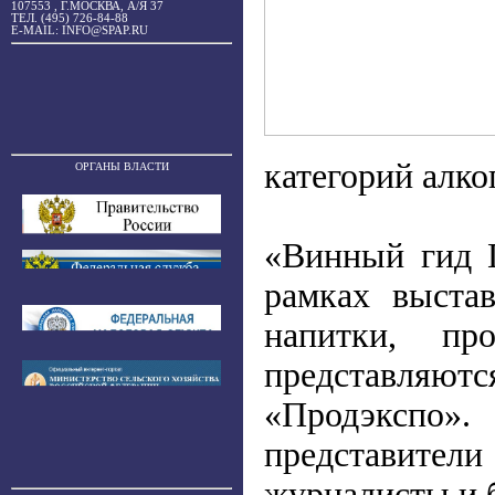
107553 , Г.МОСКВА, А/Я 37
ТЕЛ. (495) 726-84-88
E-MAIL: INFO@SPAP.RU
категорий алко
ОРГАНЫ ВЛАСТИ
«Винный гид 
рамках выста
напитки, пр
представляют
«Продэкспо».
представител
журналисты и 