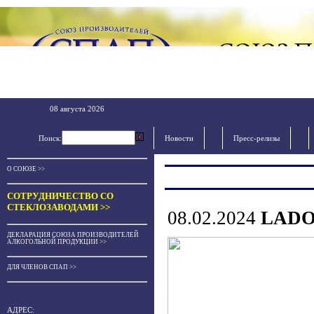
08 августа 2026
Поиск:
Новости
Пресс-релизы
О СОЮЗЕ >>
СОТРУДНИЧЕСТВО СО
СТЕКЛОЗАВОДАМИ >>
08.02.2024
LADOG
ДЕКЛАРАЦИЯ СОЮЗА ПРОИЗВОДИТЕЛЕЙ
АЛКОГОЛЬНОЙ ПРОДУКЦИИ >>
ДЛЯ ЧЛЕНОВ СПАП >>
АДРЕС: