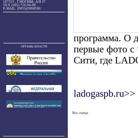
107553 , Г.МОСКВА, А/Я 37
ТЕЛ. (495) 726-84-88
E-MAIL: INFO@SPAP.RU
программа. О д
первые фото с
ОРГАНЫ ВЛАСТИ
Сити, где LAD
ladogaspb.ru
>>
Все статьи