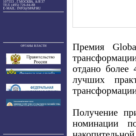
107553 , Г.МОСКВА, А/Я 37
ТЕЛ. (495) 726-84-88
E-MAIL: INFO@SPAP.RU
Премия Glob
ОРГАНЫ ВЛАСТИ
трансформации
отдано более 
лучших прак
трансформации
Получение пр
номинации по
накопительной