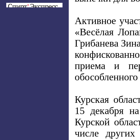
Активное учас
«Весёлая Лопа
Грибанева Зин
конфискованно
приема и пер
обособленного
Курская облас
15 декабря на
Курской облас
числе других