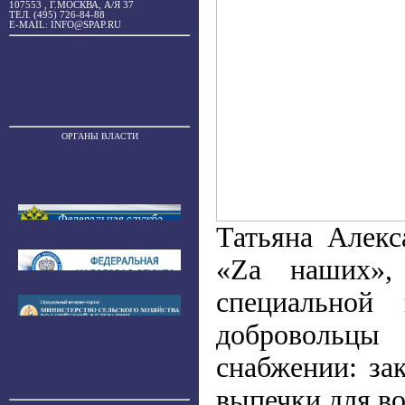
107553 , Г.МОСКВА, А/Я 37
ТЕЛ. (495) 726-84-88
E-MAIL: INFO@SPAP.RU
ОРГАНЫ ВЛАСТИ
Татьяна Алекс
«Za наших»,
специальной 
добровольцы
снабжении: за
выпечки для в