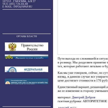
107553 , Г.МОСКВА, А/Я 37
ТЕЛ. (495) 726-84-88
E-MAIL: INFO@SPAP.RU
ОРГАНЫ ВЛАСТИ
Пути выхода из сложившейся ситуац
в розницу. Мы разделяем принятие т
тех, которые работают легально и б
Как мы уже говорили, сейчас, по су
взгляд, в данном случае все упирае
цене достигает стоимости в 170 рубле
Единственный вариант, решающий аб
же ее изменение в сторону уменьшен
материал:
Дмитрий Добров
газетная рубрика: АВТОРИТЕТНО
www.mk.ru
>>