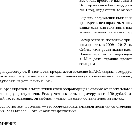
Все очень просто. У нас резко 
Это серьезный и беспрецедент
2001 год, когда ставка тоже б
Еще при обсуждении нынешних с
приведет к непоправимым посл
рынке есть альтернатива в ви
легального алкоголя за счет сур
Государство за последние три 
предприняты в 2009—2012 года
Сейчас из-за роста акциза иде
Ничего хорошего в следующем г
л. Мне даже страшно предст
сектором.
ии существуют. В частности, предлагается введение ЕГАИС (Единая государс
аких мер. Безусловно, они в какой-то степени могут нормализовать ситуацию,
удут обязаны установить ЕГАИС.
ти, сформирована альтернативная товаропроводящая цепочка: от нелегального
тся в одну простую вещь. Если у человека есть, к примеру, всего 150 рублей,
й, то, естественно, он выберет «левак», да еще и оставит денег на закуску.
солютно все проблемы, — это корректировка акцизной политики со стороны го
ия. Хотя второе — это из области фантастики.
Е МНЕНИЕ