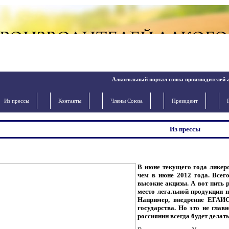
Алкогольный портал союза производителей 
Из прессы
Контакты
Члены Cоюза
Президент
Из прессы
В июне текущего года ликер
чем в июне 2012 года. Всег
высокие акцизы. А вот пить 
место легальной продукции н
Например, внедрение ЕГАИС
государства. Но это не главн
россиянин всегда будет делать