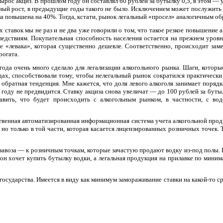
вырос акциз. В прошлом году он составлял 60 рублей за бутылку 0,5, в этом — 
ный рост, в предыдущие годы такого не было. Исключением может послужить 
ыла повышена на 40%. Тогда, кстати, рынок легальный «просел» аналогичным об
тавок мы не раз и не два уже говорили о том, что такое резкое повышение 
едствиям. Покупательная способность населения остается на прежнем уровне
де «левака», которая существенно дешевле. Соответственно, происходит зам
рогата.
года очень много сделало для легализации алкогольного рынка. Шаги, котор
х, способствовали тому, чтобы нелегальный рынок сократился практически 
т обратная тенденция. Мне кажется, что доля левого алкоголя занимает поряд
оду не предвидится. Ставку акциза снова увеличат — до 100 рублей за буты
авить, что будет происходить с алкогольным рынком, в частности, с во
твенная автоматизированная информационная система учета алкогольной прод
 но только в той части, которая касается лицензированных розничных точек. 
 завоза — к розничным точкам, которые зачастую продают водку из-под полы.
 и он хочет купить бутылку водки, а легальная продукция на прилавке по мини
сударства. Имеется в виду как минимум замораживание ставки на какой-то ср