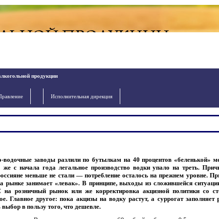
алкогольной продукции
Правление
Исполнительная дирекция
о-водочные заводы разлили по бутылкам на 40 процентов «беленькой» м
о же с начала года легальное производство водки упало на треть. При
россияне меньше не стали — потребление осталось на прежнем уровне. Пр
а рынке занимает «левак». В принципе, выходы из сложившейся ситуации
 на розничный рынок или же корректировка акцизной политики со с
ое. Главное другое: пока акцизы на водку растут, а суррогат заполняет 
 выбор в пользу того, что дешевле.