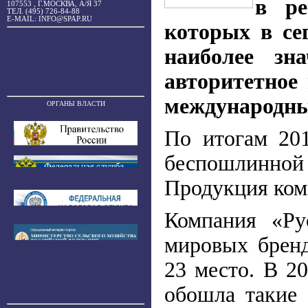
в ре
107553 , Г.МОСКВА, А/Я 37
ТЕЛ. (495) 726-84-88
E-MAIL: INFO@SPAP.RU
которых в се
наиболее зн
авторитетное 
международны
ОРГАНЫ ВЛАСТИ
По итогам 201
беспошлинной 
Продукция ком
Компания «Ру
мировых бренд
23 место. В 2
обошла такие б