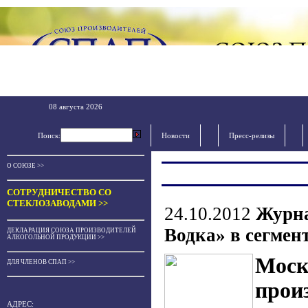
08 августа 2026
Поиск:
Новости
Пресс-релизы
О СОЮЗЕ >>
СОТРУДНИЧЕСТВО СО
СТЕКЛОЗАВОДАМИ >>
24.10.2012
Журна
Водка» в сегмент
ДЕКЛАРАЦИЯ СОЮЗА ПРОИЗВОДИТЕЛЕЙ
АЛКОГОЛЬНОЙ ПРОДУКЦИИ >>
Моск
ДЛЯ ЧЛЕНОВ СПАП >>
прои
АДРЕС: