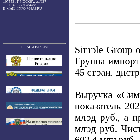
107553 , Г.МОСКВА, А/Я 37
ТЕЛ. (495) 726-84-88
E-MAIL: INFO@SPAP.RU
Simple Group 
ОРГАНЫ ВЛАСТИ
Группа импорт
45 стран, дист
Выручка «Симп
показатель 202
млрд руб., а 
млрд руб. Чис
602,4 млн руб.