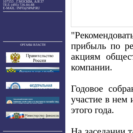
107553 , Г.МОСКВА, А/Я 37
ТЕЛ. (495) 726-84-88
E-MAIL: INFO@SPAP.RU
"Рекомендова
прибыль по ре
ОРГАНЫ ВЛАСТИ
акциям общес
компании.
Годовое собра
участие в нем
этого года.
На заседании 