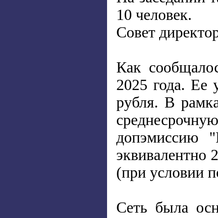
10 человек.
Совет директор
Как сообщало
2025 года. Ее 
рубля. В рамк
среднесрочну
допэмиссию "
эквивалентно 2
(при условии 
Сеть была осн