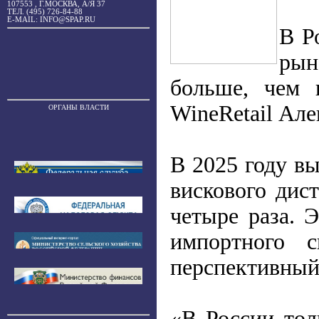
107553 , Г.МОСКВА, А/Я 37
ТЕЛ. (495) 726-84-88
E-MAIL: INFO@SPAP.RU
В Р
рын
больше, чем 
WineRetail Але
ОРГАНЫ ВЛАСТИ
В 2025 году вы
вискового дис
четыре раза. 
импортного с
перспективный
«В России тол