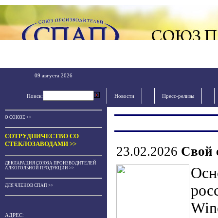
09 августа 2026
Поиск:
Новости
Пресс-релизы
О СОЮЗЕ >>
СОТРУДНИЧЕСТВО СО
СТЕКЛОЗАВОДАМИ >>
23.02.2026
Свой 
ДЕКЛАРАЦИЯ СОЮЗА ПРОИЗВОДИТЕЛЕЙ
Осн
АЛКОГОЛЬНОЙ ПРОДУКЦИИ >>
рос
ДЛЯ ЧЛЕНОВ СПАП >>
Wine
АДРЕС: