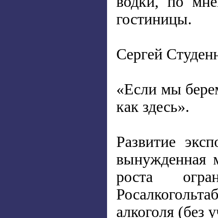
водки, по мн
гостиницы.
Сергей Студенн
«Если мы берем
как здесь».
Развитие эксп
вынужденная 
роста огр
Росалкогольт
алкоголя (без 