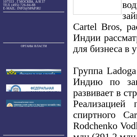
во
107553 , Г.МОСКВА, А/Я 37
ТЕЛ. (495) 726-84-88
E-MAIL: INFO@SPAP.RU
зай
Cartel Bros, 
Индии рассмат
для бизнеса в 
ОРГАНЫ ВЛАСТИ
Группа Ladoga
Индию по зак
развивает в ст
Реализацией 
спиртного Ca
Rodchenko Vod
млн (391,2 млн 