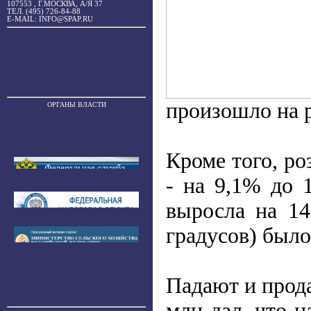
107553 , Г.МОСКВА, А/Я 37
ТЕЛ. (495) 726-84-88
E-MAIL: INFO@SPAP.RU
произошло на р
ОРГАНЫ ВЛАСТИ
Кроме того, ро
- на 9,1% до 
выросла на 1
градусов) было
Падают и прода
млн дал, что н