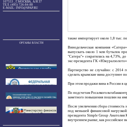
107553 , Г.МОСКВА, А/Я 37
ТЕЛ. (495) 726-84-88
E-MAIL: INFO@SPAP.RU
также импортирует около 1,8 тыс. п
ОРГАНЫ ВЛАСТИ
Винодельческая компания «Сатера»
выпускать около 1 млн бутылок про
"Сатера"» сократилась на 4,73%, д
экс-президента ГК «Южуралзолото»
Партнерство не случайно: с 2014 
сделать крымские вина доступнее по
При этом продажи вина в России в ц
По подсчетам Росалкогольтабакконтр
заметного повышения пошлин на импо
После увеличения сбора стоимость и
под меньшей финансовой нагрузкой,
президента Simple Group Анатолия К
внутреннем рынке, как российское ви