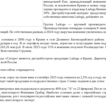
винодельней Esse, принадлежащий компании
России, за исключением Крыма и новых терр
оценке президента и владельца Ladoga Вениа
50%. Дистрибуторский контракт предусматр
собственные винотеки Ladoga, добавляет он.
Группа Ladoga — крупный производител
Производственная площадка оснащена 8 линия
озиций. По собственным данным, в 2024 году выручка компании увеличилась на
 основана в 2000 году в Крыму в селе Долинное Бахчисарайского района.
дукции в год. В ее портфель входят тихие, игристые и полусладкие вина п
о 243,26 млн руб. В июле 2025 года 51% в компании получило Росимущество.
 Константина Струкова.
года «Сатера» является дистрибутором продукции Ladoga в Крыму. Директо
 всей России.
елом сейчас сокращаются.
оля, спрос на тихие вина в сентябре 2025 года снизился на 2,2% год к году, 
рт такой продукции из недружественных стран. Ставку подняли в два этапа: в 
мпортных вин подорожала в среднем на 40% (см. “Ъ” от 23 февраля). После т
 констатирует Вениамин Грабар. Наиболее успешно долю у европейских стра
орнеева, рост популярности российских вин также связан с сильной господдер
но, констатирует эксперт.