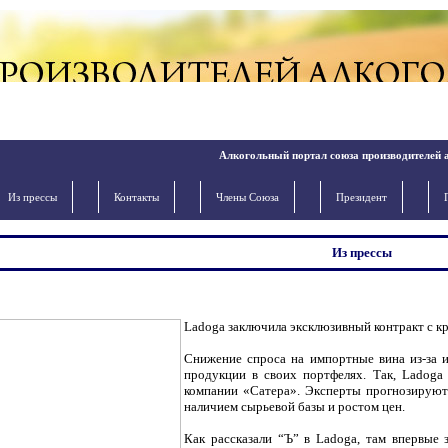
Алкогольный портал союза производителей 
Из прессы
Контакты
Члены Cоюза
Президент
Из прессы
Ladoga заключила эксклюзивный контракт с к
Снижение спроса на импортные вина из-за 
продукции в своих портфелях. Так, Ladoga
компании «Сатера». Эксперты прогнозируют
наличием сырьевой базы и ростом цен.
Как рассказали “Ъ” в Ladoga, там впервые