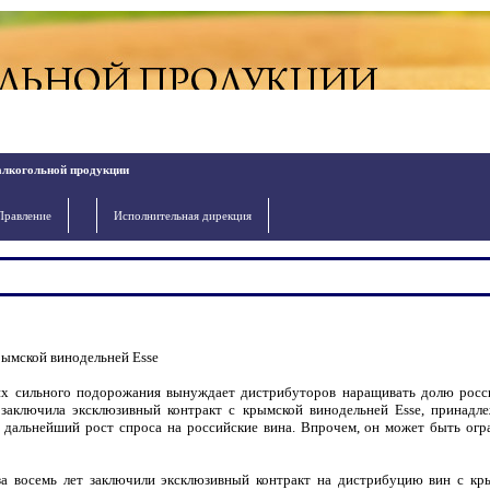
алкогольной продукции
Правление
Исполнительная дирекция
рымской винодельней Esse
их сильного подорожания вынуждает дистрибуторов наращивать долю росс
 заключила эксклюзивный контракт с крымской винодельней Esse, принадл
 дальнейший рост спроса на российские вина. Впрочем, он может быть огр
 за восемь лет заключили эксклюзивный контракт на дистрибуцию вин с кр