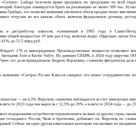
 «Сатера». Ladoga получила право продавать их продукцию по всей терр
иторий. Ежегодно планируется брать на реализацию не менее 500 тыс. бутыл
мина Грабара, это позволит компании увеличить объем продаж тихих вин мини
ивает отгрузки во все каналы сбыта, включая федеральную розницу, ресто
ь и дистрибутор алкоголя, основанный в 1995 году в Санкт-Петер
ми общей мощностью 10 млн дал в год, включая водку «Царская», виски Fowle
 41%, до 51,5 млрд руб.
 Владеет 170 га виноградников. Производственные мощности позволяют ко
од брендами Esse и Kacha Valley. По данным СПАРК, в 2024 году выручка О
 Ранее это доля принадлежала Андрею Верзилину, ставшему фигурантом дела 
р компании «Сатера» Руслан Классов ожидает, что новое сотрудничество по
на игристые — на 4,3%. Впрочем, снижение наблюдается за счет импортных вин
августе 2023 года она выросла с 12,5% до 20%, а в августе 2024 года — до 2
акого подорожания потребители переключились на вина из других стран, оказ
н «отъедают» Россия, Чили и Аргентина, добавляет он. Впрочем, по словам
жкой. Сейчас ни одна другая алкогольная категория так активно не продвига