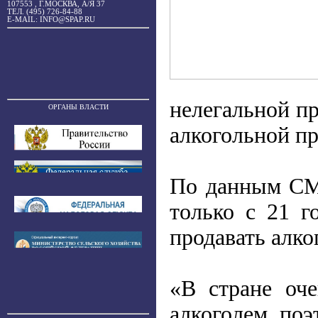
107553 , Г.МОСКВА, А/Я 37
ТЕЛ. (495) 726-84-88
E-MAIL: INFO@SPAP.RU
нелегальной п
ОРГАНЫ ВЛАСТИ
алкогольной п
По данным СМИ
только с 21 
продавать алко
«В стране оче
алкоголем, поэ