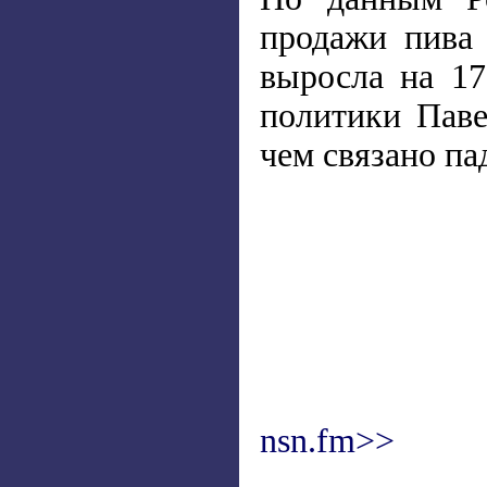
продажи пива 
выросла на 17
политики Паве
чем связано па
nsn.fm>>