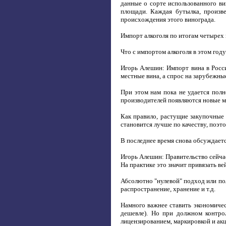
данные о сорте использованного ви
площади. Каждая бутылка, произве
происхождения этого винограда.
Импорт алкоголя по итогам четырех 
Что с импортом алкоголя в этом год
Игорь Алешин: Импорт вина в Россию
местные вина, а спрос на зарубежны
При этом нам пока не удается полн
производителей появляются новые м
Как правило, растущие закупочные
становится лучше по качеству, поэ
В последнее время снова обсуждаетс
Игорь Алешин: Правительство сейчас
На практике это значит привязать в
Абсолютно "нулевой" подход или пол
распространение, хранение и т.д.
Намного важнее ставить экономичес
дешевле). Но при должном контрол
лицензированием, маркировкой и ак