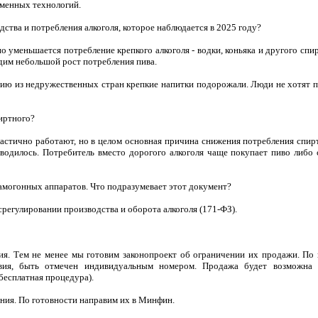
еменных технологий.
дства и потребления алкоголя, которое наблюдается в 2025 году?
 уменьшается потребление крепкого алкоголя - водки, коньяка и другого спи
им небольшой рост потребления пива.
ию из недружественных стран крепкие напитки подорожали. Люди не хотят п
иртного?
астично работают, но в целом основная причина снижения потребления спирт
вводилось. Потребитель вместо дорогого алкоголя чаще покупает пиво либо 
амогонных аппаратов. Что подразумевает этот документ?
регулировании производства и оборота алкоголя (171-ФЗ).
ния. Тем не менее мы готовим законопроект об ограничении их продажи. По
вия, быть отмечен индивидуальным номером. Продажа будет возможна 
бесплатная процедура).
ания. По готовности направим их в Минфин.