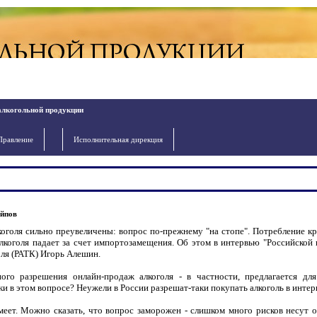
алкогольной продукции
Правление
Исполнительная дирекция
ейпов
оголя сильно преувеличены: вопрос по-прежнему "на стопе". Потребление кр
алкоголя падает за счет импортозамещения. Об этом в интервью "Российской 
оля (РАТК) Игорь Алешин.
ого разрешения онлайн-продаж алкоголя - в частности, предлагается для
и в этом вопросе? Неужели в России разрешат-таки покупать алкоголь в интер
меет. Можно сказать, что вопрос заморожен - слишком много рисков несут о