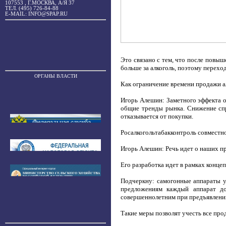
107553 , Г.МОСКВА, А/Я 37
ТЕЛ. (495) 726-84-88
E-MAIL: INFO@SPAP.RU
Это связано с тем, что после повы
больше за алкоголь, поэтому перехо
ОРГАНЫ ВЛАСТИ
Как ограничение времени продажи ал
Игорь Алешин: Заметного эффекта о
общие тренды рынка. Снижение спро
отказывается от покупки.
Росалкогольтабакконтроль совместн
Игорь Алешин: Речь идет о наших пр
Его разработка идет в рамках конце
Подчеркну: самогонные аппараты у
предложениям каждый аппарат до
совершеннолетним при предъявлении 
Такие меры позволят учесть все про