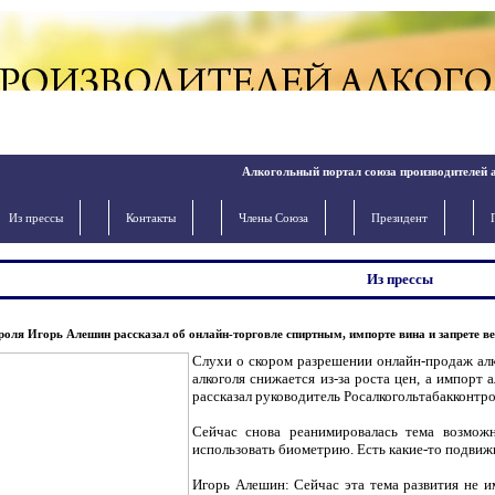
Алкогольный портал союза производителей 
Из прессы
Контакты
Члены Cоюза
Президент
Из прессы
оля Игорь Алешин рассказал об онлайн-торговле спиртным, импорте вина и запрете в
Слухи о скором разрешении онлайн-продаж алк
алкоголя снижается из-за роста цен, а импорт 
рассказал руководитель Росалкогольтабакконтр
Сейчас снова реанимировалась тема возможн
использовать биометрию. Есть какие-то подвижк
Игорь Алешин: Сейчас эта тема развития не и