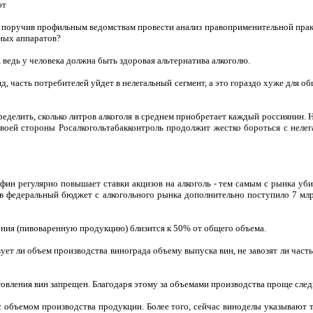
ют
, поручив профильным ведомствам провести анализ правоприменительной прак
ных аппаратов?
ведь у человека должна быть здоровая альтернатива алкоголю.
, часть потребителей уйдет в нелегальный сегмент, а это гораздо хуже для о
еделить, сколько литров алкоголя в среднем приобретает каждый россиянин. 
своей стороны Росалкогольтабакконтроль продолжит жестко бороться с нелег
фин регулярно повышает ставки акцизов на алкоголь - тем самым с рынка уби
 в федеральный бюджет с алкогольного рынка дополнительно поступило 7 млр
ожения (пивоваренную продукцию) близится к 50% от общего объема.
ует ли объем производства винограда объему выпуска вин, не завозят ли част
товления вин запрещен. Благодаря этому за объемами производства проще след
 с объемом производства продукции. Более того, сейчас виноделы указывают 