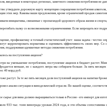
оля, введенные в некоторых регионах, заметного снижения потребления не да
ство утвердило дорожную карту концепции сокращения потребления алкоголя
ации этих мер. Каковы ваши предложения, кроме ограничений продаж самогон
аем инициативы, связанные с пропагандой здорового образа жизни и спорта, 
 перегибать палку со всевозможными ограничениями. Если запрещать все подряд
щение, профилактику и точный статистический учет: наша задача - честно опр
могут корректировать нормативы и оценивать эффективность своих мер. Со 
ния, поддерживая адекватные методы снижения потребления.
залось на поступлении акцизов?
отря на уменьшение потребления, поступление акцизов в бюджет растет. Мин
Продается меньше, но с каждого литра мы собираем больше. За пять месяцев
юс 40 млрд руб.
 тоже растут. За те же пять месяцев доля поступлений акцизов на напитки бр
ровел анализ ситуации в винодельческой отрасли. По вашей оценке, соответств
е сырье для вина должно выращиваться только в России - его импорт для изго
около 933 тыс. тонн винограда урожая 2024 года, и эти объемы сопоставимы