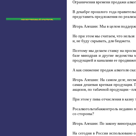
Ограничения времени продажи алког
В декабре прошлого года правитель
представить предложения по реализ
Игорь Алешин: Мы в целом поддержив
Но при этом мы считаем, что нельзя
и, не буду скрывать, для бюджета.
Поэтому мы делаем ставку на просве
базе минздрав и другие ведомства 
продукцией и каналами ее продвиже
А как снижение продаж алкоголя ска
Игорь Алешин: На самом деле, несм
самая дешевая крепкая продукция. 
акцизов, по табачной продукции - пл
При этом у пива отчисления в казну
Росалкогольтабакконтроль недавно п
со стороны?
Игорь Алешин: По закону виноградно
На сегодня в России использовано 