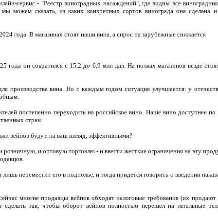
лайн-сервис - "Реестр виноградных насаждений", где видны все виноградник
 мы можем сказать, из каких конкретных сортов винограда она сделана и
2024 года. В магазинах стоят наши вина, а спрос на зарубежные снижается
5 года он сократился с 15,2 до 6,9 млн дал. На полках магазинов везде сто
для производства вина. Но с каждым годом ситуация улучшается: у отечест
собным.
телей постепенно переходить на российское вино. Наше вино доступнее по 
ственных стран.
жи вейпов будут, на ваш взгляд, эффективными?
и розничную, и оптовую торговлю - и ввести жесткие ограничения на эту про
родавцов.
лишь переместит его в подполье, и тогда придется говорить о введении наказ
 сейчас многие продавцы вейпов обходят налоговые требования (их продают 
з сделать так, чтобы оборот вейпов полностью перешел на легальные рел