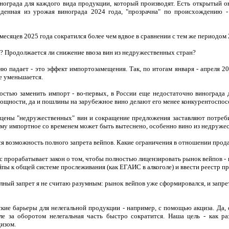
нограда для каждого вида продукции, который производят. Есть открытый он
денная из урожая винограда 2024 года, "прозрачна" по происхождению -
месяцев 2025 года сократился более чем вдвое в сравнении с тем же периодом 
у? Продолжается ли снижение ввоза вин из недружественных стран?
 падает - это эффект импортозамещения. Так, по итогам января - апреля 202
е уменьшается.
остью заменить импорт - во-первых, в России еще недостаточно винограда 
ощности, да и пошлины на зарубежное вино делают его менее конкурентоспо
 цены "недружественных" вин и сокращение предложения заставляют потреби
тому импортное со временем может быть вытеснено, особенно вино из недруже
я возможность полного запрета вейпов. Какие ограничения в отношении прода
 прорабатывает закон о том, чтобы полностью лицензировать рынок вейпов - 
ейпы к общей системе прослеживания (как ЕГАИС в алкоголе) и ввести реестр п
ный запрет я не считаю разумным: рынок вейпов уже сформировался, и запрет 
кие барьеры для нелегальной продукции - например, с помощью акциза. Да,
е за оборотом нелегальная часть быстро сократится. Наша цель - как ра
цизом.