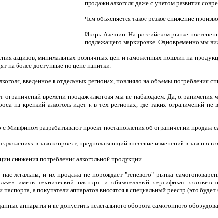
продажи алкоголя даже с учетом развития совр
Чем объясняется такое резкое снижение произво
Игорь Алешин: На российском рынке постепенно
подлежащего маркировке. Одновременно мы вид
шения акцизов, минимальных розничных цен и таможенных пошлин на продукц
дят на более доступные по цене напитки.
коголя, введенное в отдельных регионах, повлияло на объемы потребления сп
т ограничений времени продаж алкоголя мы не наблюдаем. Да, ограничения ч
са на крепкий алкоголь идет и в тех регионах, где таких ограничений не 
о с Минфином разрабатывают проект постановления об ограничении продаж с
едложениях в законопроект, предполагающий внесение изменений в закон о гос
пции снижения потребления алкогольной продукции.
 нас легальны, и их продажа не порождает "теневого" рынка самогоноваре
лжен иметь технический паспорт и обязательный сертификат соответст
паспорта, а покупатели аппаратов вносятся в специальный реестр (это будет 
данные аппараты и не допустить нелегального оборота самогонного оборудов