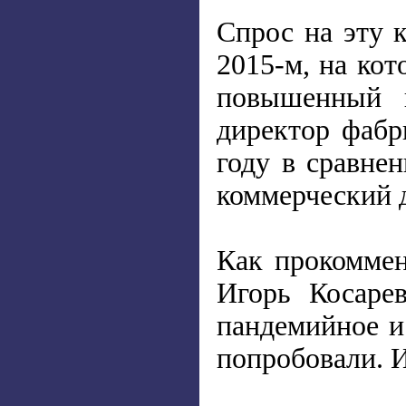
Спрос на эту 
2015-м, на ко
повышенный и
директор фабр
году в сравне
коммерческий 
Как прокоммен
Игорь Косаре
пандемийное и
попробовали. И