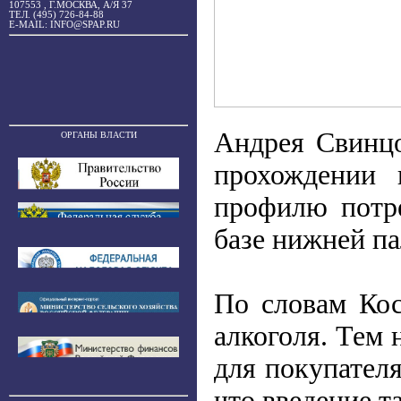
107553 , Г.МОСКВА, А/Я 37
ТЕЛ. (495) 726-84-88
E-MAIL: INFO@SPAP.RU
Андрея Свинцо
ОРГАНЫ ВЛАСТИ
прохождении 
профилю потре
базе нижней па
По словам Кос
алкоголя. Тем 
для покупател
что введение 