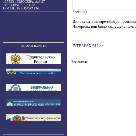
107553 , Г.МОСКВА, А/Я 37
ТЕЛ. (495) 726-84-88
E-MAIL: INFO@SPAP.RU
больше).
Виноделы в январе-ноябре произвели
Ликерных вин было выпущено почти 
INTERFAX.RU
>>
ОРГАНЫ ВЛАСТИ
Все статьи