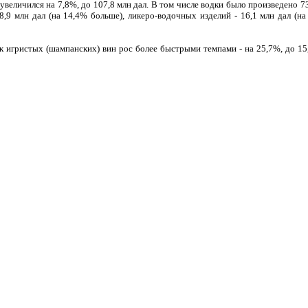
величился на 7,8%, до 107,8 млн дал. В том числе водки было произведено 7
 8,9 млн дал (на 14,4% больше), ликеро-водочных изделий - 16,1 млн дал (н
к игристых (шампанских) вин рос более быстрыми темпами - на 25,7%, до 15