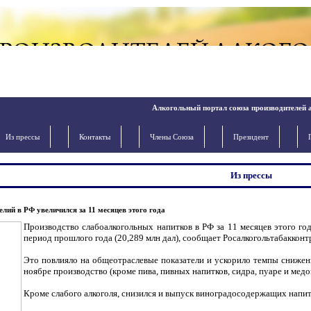
Алкогольный портал союза производителей 
Из прессы
Контакты
Члены Cоюза
Президент
Из прессы
лий в РФ увеличился за 11 месяцев этого года
Производство слабоалкогольных напитков в РФ за 11 месяцев этого года
период прошлого года (20,289 млн дал), сообщает Росалкогольтабакконт
Это повлияло на общеотраслевые показатели и ускорило темпы снижени
ноябре производство (кроме пива, пивных напитков, сидра, пуаре и медов
Кроме слабого алкоголя, снизился и выпуск виноградосодержащих напитк