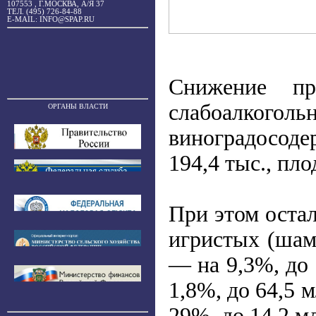
107553 , Г.МОСКВА, А/Я 37
ТЕЛ. (495) 726-84-88
E-MAIL: INFO@SPAP.RU
Снижение пр
слабоалкого
ОРГАНЫ ВЛАСТИ
виноградосоде
194,4 тыс., пл
При этом остал
игристых (шамп
— на 9,3%, до 
1,8%, до 64,5 
29%, до 14,2 м