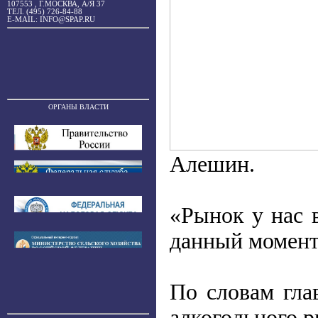
107553 , Г.МОСКВА, А/Я 37
ТЕЛ. (495) 726-84-88
E-MAIL: INFO@SPAP.RU
ОРГАНЫ ВЛАСТИ
Алешин.
«Рынок у нас 
данный момент
По словам гла
алкогольного р